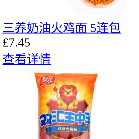
三养奶油火鸡面 5连包
£7.45
查看详情