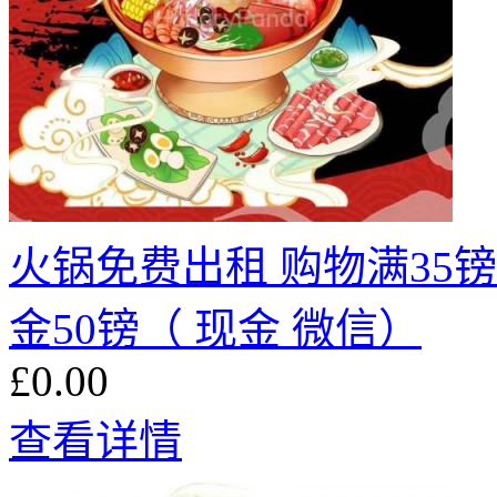
火锅免费出租 购物满35镑
金50镑（ 现金 微信）
£0.00
查看详情