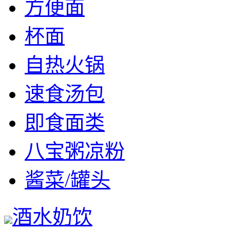
方便面
杯面
自热火锅
速食汤包
即食面类
八宝粥凉粉
酱菜/罐头
酒水奶饮