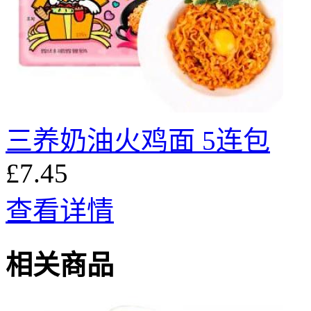
三养奶油火鸡面 5连包
£7.45
查看详情
相关商品