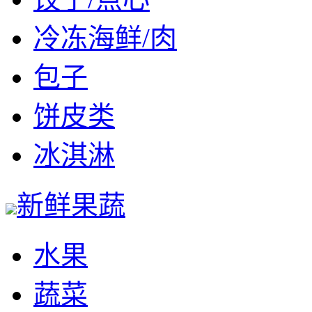
冷冻海鲜/肉
包子
饼皮类
冰淇淋
新鲜果蔬
水果
蔬菜