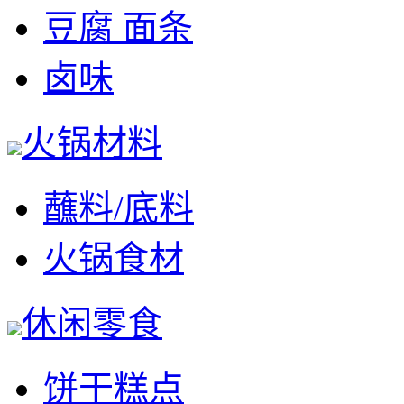
豆腐 面条
卤味
火锅材料
蘸料/底料
火锅食材
休闲零食
饼干糕点