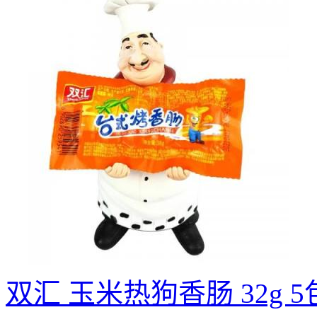
双汇 玉米热狗香肠 32g 5