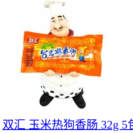
双汇 玉米热狗香肠 32g 5