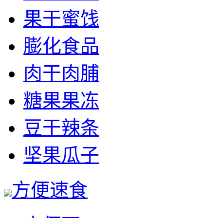
果干蜜饯
膨化食品
肉干肉脯
糖果果冻
豆干辣条
坚果瓜子
方便速食