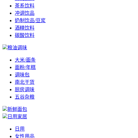
茶系饮料
冲调饮品
奶制饮品/豆浆
酒精饮料
碳酸饮料
粮油调味
大米/面条
面粉/年糕
调味包
南北干货
厨房调味
五谷杂粮
新鲜面包
日用家居
日用
女性用品