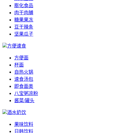
膨化食品
肉干肉脯
糖果果冻
豆干辣条
坚果瓜子
方便速食
方便面
杯面
自热火锅
速食汤包
即食面类
八宝粥凉粉
酱菜/罐头
酒水奶饮
果味饮料
日韩饮料