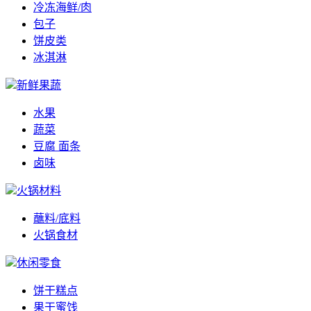
冷冻海鲜/肉
包子
饼皮类
冰淇淋
新鲜果蔬
水果
蔬菜
豆腐 面条
卤味
火锅材料
蘸料/底料
火锅食材
休闲零食
饼干糕点
果干蜜饯