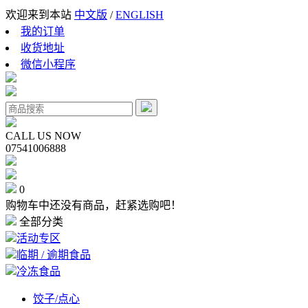
欢迎来到本站
中文版
/
ENGLISH
我的订单
收货地址
微信小程序
CALL US NOW
07541006888
0
购物车中还没有商品，赶紧选购吧！
全部分类
活动专区
临期 / 逾期食品
冷冻食品
饺子/点心