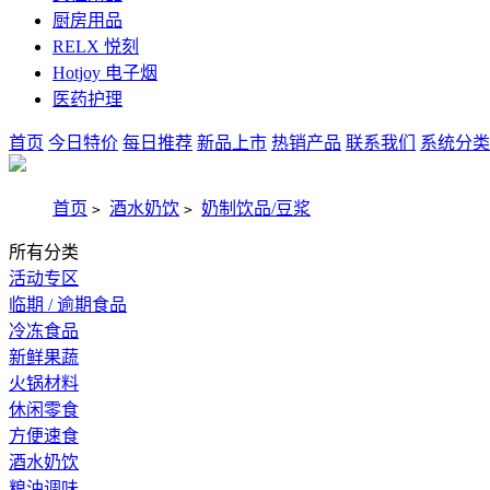
厨房用品
RELX 悦刻
Hotjoy 电子烟
医药护理
首页
今日特价
每日推荐
新品上市
热销产品
联系我们
系统分类
首页
酒水奶饮
奶制饮品/豆浆
>
>
所有分类
活动专区
临期 / 逾期食品
冷冻食品
新鲜果蔬
火锅材料
休闲零食
方便速食
酒水奶饮
粮油调味