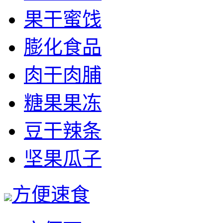
果干蜜饯
膨化食品
肉干肉脯
糖果果冻
豆干辣条
坚果瓜子
方便速食