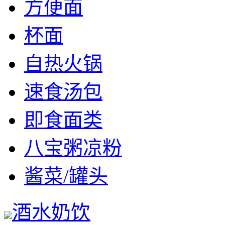
方便面
杯面
自热火锅
速食汤包
即食面类
八宝粥凉粉
酱菜/罐头
酒水奶饮