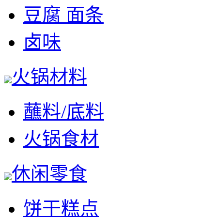
豆腐 面条
卤味
火锅材料
蘸料/底料
火锅食材
休闲零食
饼干糕点