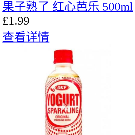
果⼦熟了 红⼼芭乐 500ml
£1.99
查看详情