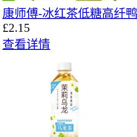
康师傅-冰红茶低糖高纤鸭屎
£2.15
查看详情