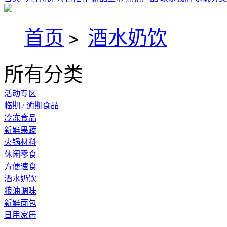
首页
酒水奶饮
>
所有分类
活动专区
临期 / 逾期食品
冷冻食品
新鲜果蔬
火锅材料
休闲零食
方便速食
酒水奶饮
粮油调味
新鲜面包
日用家居