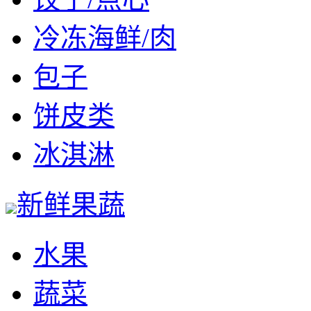
冷冻海鲜/肉
包子
饼皮类
冰淇淋
新鲜果蔬
水果
蔬菜