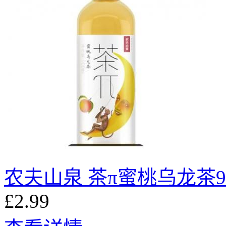
农夫⼭泉 茶π蜜桃乌⻰茶90
£2.99